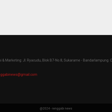
 & Marketing: Jl. Ryacudu, Blok B7-No.8, Sukarame - Bandarlampung. C
nggabinews@gmail.com
@2024 - renggabi news