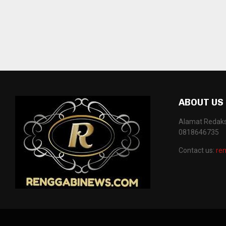
ABOUT US
Alamat Redaksi
0818646735
Contact us:
re