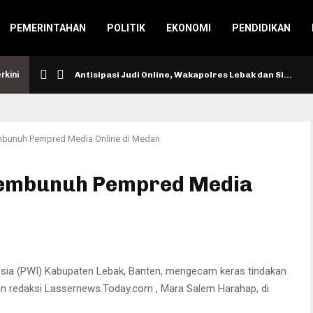
PEMERINTAHAN
POLITIK
EKONOMI
PENDIDIKAN
rkini
Antisipasi Judi Online, Wakapolres Lebak dan Si…
bunuh Pempred Media Online di Medan
embunuh Pempred Media
ia (PWI) Kabupaten Lebak, Banten, mengecam keras tindakan
 redaksi Lassernews.Today.com , Mara Salem Harahap, di