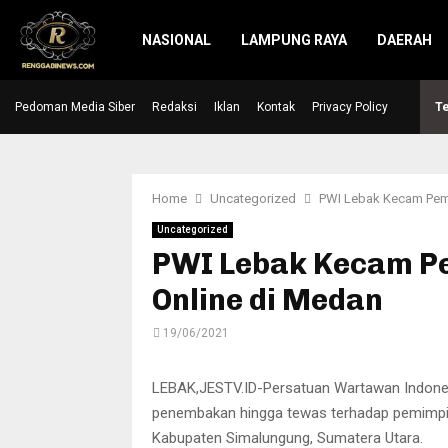
NASIONAL
LAMPUNG RAYA
DAERAH
Pedoman Media Siber
Hari Raya Idul Adha, Kapolres Lebak serahkan…
Redaksi
Iklan
Kontak
Privacy Policy
Te
Home
Uncategorized
PWI Lebak Kecam Pem
Uncategorized
PWI Lebak Kecam P
Online di Medan
19/06/2021
LEBAK,JESTV.ID-Persatuan Wartawan Indones
penembakan hingga tewas terhadap pemimpin
Kabupaten Simalungung, Sumatera Utara.