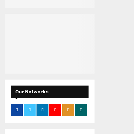
H
Our Networks