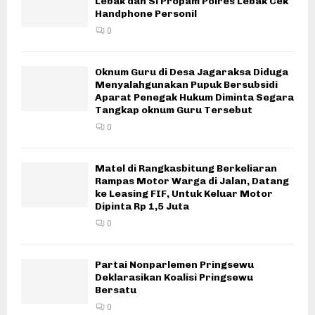
Lebak dan Si Propam Polres Lebak Cek
Handphone Personil
0
Oknum Guru di Desa Jagaraksa Diduga
Menyalahgunakan Pupuk Bersubsidi
Aparat Penegak Hukum Diminta Segara
Tangkap oknum Guru Tersebut
0
Matel di Rangkasbitung Berkeliaran
Rampas Motor Warga di Jalan, Datang
ke Leasing FIF, Untuk Keluar Motor
Dipinta Rp 1,5 Juta
0
Partai Nonparlemen Pringsewu
Deklarasikan Koalisi Pringsewu
Bersatu
0