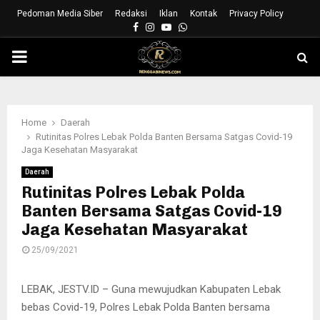
Pedoman Media Siber
Redaksi
Iklan
Kontak
Privacy Policy
Facebook
Instagram
Youtube
Whatsapp
PRIMARY
MENU
Home
Daerah
Rutinitas Polres Lebak Polda Banten Bersama Satgas Covid-19
Jaga Kesehatan Masyarakat
Daerah
Rutinitas Polres Lebak Polda
Banten Bersama Satgas Covid-19
Jaga Kesehatan Masyarakat
25/09/2021
LEBAK, JESTV.ID – Guna mewujudkan Kabupaten Lebak
bebas Covid-19, Polres Lebak Polda Banten bersama