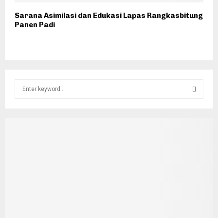
Sarana Asimilasi dan Edukasi Lapas Rangkasbitung
Panen Padi
S
e
a
S
r
c
E
h
f
A
o
r
R
:
C
H