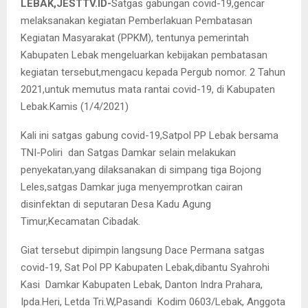
LEBAK,JESTTV.ID-
Satgas gabungan covid-19,gencar
melaksanakan kegiatan Pemberlakuan Pembatasan
Kegiatan Masyarakat (PPKM), tentunya pemerintah
Kabupaten Lebak mengeluarkan kebijakan pembatasan
kegiatan tersebut,mengacu kepada Pergub nomor. 2 Tahun
2021,untuk memutus mata rantai covid-19, di Kabupaten
Lebak.Kamis (1/4/2021)
Kali ini satgas gabung covid-19,Satpol PP Lebak bersama
TNI-Poliri dan Satgas Damkar selain melakukan
penyekatan,yang dilaksanakan di simpang tiga Bojong
Leles,satgas Damkar juga menyemprotkan cairan
disinfektan di seputaran Desa Kadu Agung
Timur,Kecamatan Cibadak.
Giat tersebut dipimpin langsung Dace Permana satgas
covid-19, Sat Pol PP Kabupaten Lebak,dibantu Syahrohi
Kasi Damkar Kabupaten Lebak, Danton Indra Prahara,
Ipda.Heri, Letda Tri.W,Pasandi Kodim 0603/Lebak, Anggota