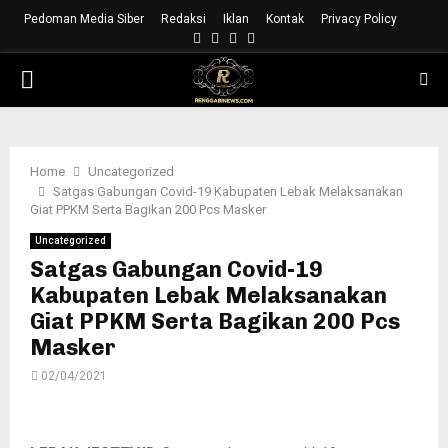
Pedoman Media Siber
Redaksi
Iklan
Kontak
Privacy Policy
Facebook
Instagram
Youtube
Whatsapp
PRIMARY
MENU
Home
Uncategorized
Satgas Gabungan Covid-19 Kabupaten Lebak Melaksanakan
Giat PPKM Serta Bagikan 200 Pcs Masker
Uncategorized
Satgas Gabungan Covid-19
Kabupaten Lebak Melaksanakan
Giat PPKM Serta Bagikan 200 Pcs
Masker
02/04/2021