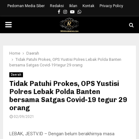
Pedoman Media Siber
Redaksi
Iklan
Kontak
Privacy Policy
Facebook
Instagram
Youtube
Whatsapp
PRIMARY
MENU
Home
Daerah
Tidak Patuhi Prokes, OPS Yustisi Polres Lebak Polda Banten
bersama Satgas Covid-19 tegur 29 orang
Daerah
Tidak Patuhi Prokes, OPS Yustisi
Polres Lebak Polda Banten
bersama Satgas Covid-19 tegur 29
orang
02/09/2021
LEBAK, JESTV.ID – Dengan belum berakhirnya masa