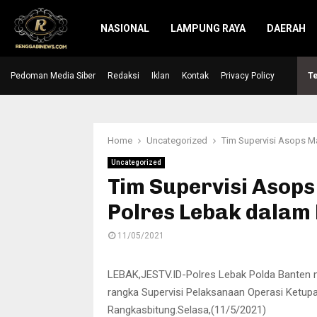
NASIONAL
LAMPUNG RAYA
DAERAH
Pedoman Media Siber
Redaksi
Iklan
Kontak
Privacy Policy
Te
Home
Uncategorized
Tim Supervisi Asops M
Uncategorized
Tim Supervisi Asops
Polres Lebak dalam
11/05/2021
LEBAK,JESTV.ID-Polres Lebak Polda Banten 
rangka Supervisi Pelaksanaan Operasi Ketup
Rangkasbitung.Selasa,(11/5/2021)