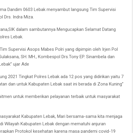
ama Dandim 0603 Lebak menyambut langsung Tim Supervisi
l Drs. Indra Miza.
yana,SIK dalam sambutannya Mengucapkan Selamat Datang
olres Lebak.
m Supervisi Asops Mabes Polri yang dipimpin oleh Irjen Pol
Sulaksana, SH. MH., Kombespol Drs.Tony EP. Sinambela dan
Lebak” ujar Ade
g 2021 Tingkat Polres Lebak ada 12 pos yang didirikan yaitu 7
an dan untuk Kabupaten Lebak saat ini berada di Zona Kuning”
tmen untuk memberikan pelayanan terbaik untuk masyarakat
masyarakat Kabupaten Lebak, Mari bersama-sama kita menjaga
di Wilayah Kabupaten Lebak dengan mematuhi anjuran
nerapkan Protokol kesehatan karena masa pandemi covid-19