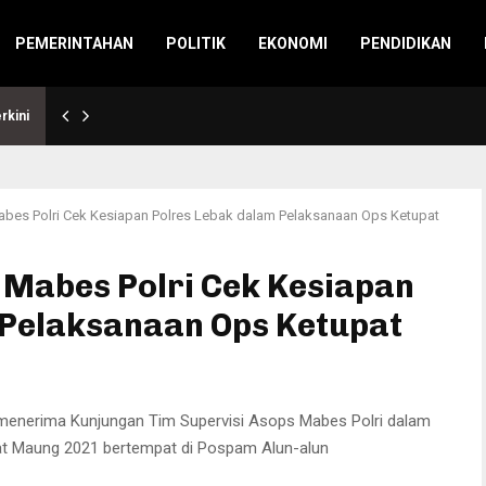
PEMERINTAHAN
POLITIK
EKONOMI
PENDIDIKAN
rkini
abes Polri Cek Kesiapan Polres Lebak dalam Pelaksanaan Ops Ketupat
 Mabes Polri Cek Kesiapan
 Pelaksanaan Ops Ketupat
menerima Kunjungan Tim Supervisi Asops Mabes Polri dalam
at Maung 2021 bertempat di Pospam Alun-alun