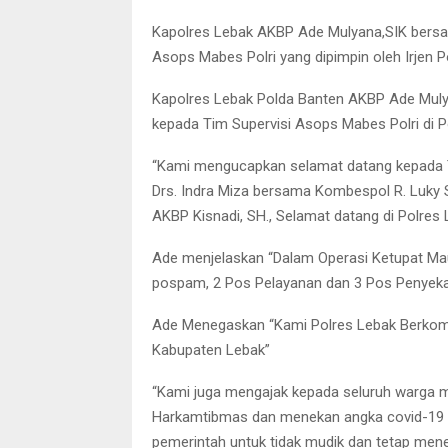
Kapolres Lebak AKBP Ade Mulyana,SIK bers
Asops Mabes Polri yang dipimpin oleh Irjen Po
Kapolres Lebak Polda Banten AKBP Ade Mul
kepada Tim Supervisi Asops Mabes Polri di P
“Kami mengucapkan selamat datang kepada Ti
Drs. Indra Miza bersama Kombespol R. Luky 
AKBP Kisnadi, SH., Selamat datang di Polres 
Ade menjelaskan “Dalam Operasi Ketupat Maun
pospam, 2 Pos Pelayanan dan 3 Pos Penyekat
Ade Menegaskan “Kami Polres Lebak Berkomi
Kabupaten Lebak”
“Kami juga mengajak kepada seluruh warga 
Harkamtibmas dan menekan angka covid-19 
pemerintah untuk tidak mudik dan tetap me