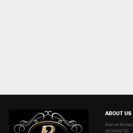
ABOUT US
Alamat Redaksi
0818646735