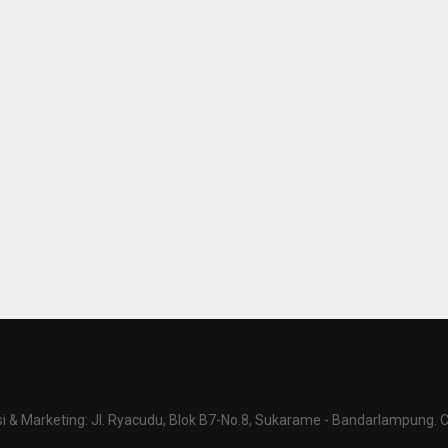
 & Marketing: Jl. Ryacudu, Blok B7-No.8, Sukarame - Bandarlampung. C