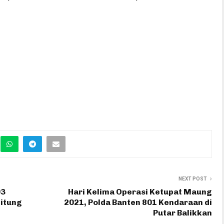
NEXT POST
03
Hari Kelima Operasi Ketupat Maung
bitung
2021, Polda Banten 801 Kendaraan di
Putar Balikkan