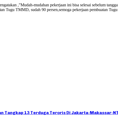
gatakan ,”Mudah-mudahan pekerjaan ini bisa selesai sebelum tanggal
 Tugu TMMD, sudah 90 persen,semoga pekerjaan pembuatan Tugu TM
Dan Tangkap 13 Terduga Teroris Di Jakarta-Makassar-N