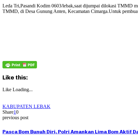
Leda Tri,Pasandi Kodim 0603/lebak,saat dijumpai dilokasi TMMD men
TMMD, di Desa Gunung Anten, Kecamatan Cimarga.Untuk pembuatan
Like this:
Like
Loading...
KABUPATEN LEBAK
Share
1
0
previous post
Pasca Bom Bunuh Diri, Polri Amankan Lima Bom Aktif 