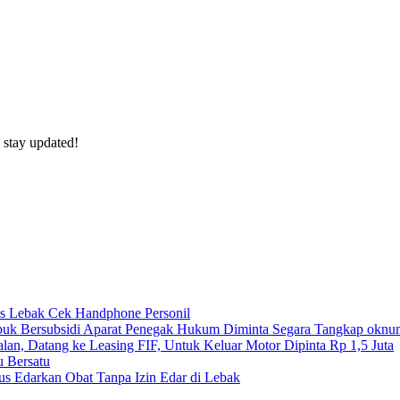
 stay updated!
res Lebak Cek Handphone Personil
uk Bersubsidi Aparat Penegak Hukum Diminta Segara Tangkap oknu
lan, Datang ke Leasing FIF, Untuk Keluar Motor Dipinta Rp 1,5 Juta
u Bersatu
s Edarkan Obat Tanpa Izin Edar di Lebak