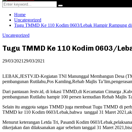
Menu
Search
Search
for:
Home
Uncategorized
Tugu TMMD Ke 110 Kodim 0603/Lebak Hampir Rampung di 
Uncategorized
Tugu TMMD Ke 110 Kodim 0603/Leba
29/03/2021
29/03/2021
LEBAK,JESTV.ID-Kegiatan TNI Manunggal Membangun Desa (TMMD),
pembangunan Rutilahu,Pos Kamling,Rehab Majlis Ta’lim,pengeras
Dari pantauan Jestv.id, di lokasi TMMD,di Kecamatan Cimarga ,Kab
pembangunan Rutilahu hampir 100 persen kemudian Rehab Majlis Ta’
Selain itu anggota satgas TMMD juga membuat Tugu TMMD di perbat
TMMD ke 110 Kodim 0603/Lebak,bahwa tanggal 31 Maret 2021,aka
Menurut keterangan Letda Tri, Pasandi Kodim 0603/Lebak,pelaksanaan 
dikerjakan dan dilaksanakan agar sebelum tanggal 31 Maret 2021,bisa 