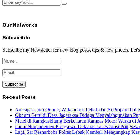
Search
Search
for:
Our Networks
Subscrible
Subscribe my Newsletter for new blog posts, tips & new photos. Let's
Recent Posts
Antisipasi Judi Online, Wakapolres Lebak dan Si Propam Pol
Oknum Guru di Desa Jagaraksa Diduga Menyalahgunakan Pup
Matel di Rangkasbitung Berkeliaran Rampas Motor Warga di Ja
Partai Nonparlemen Pringsewu Deklarasikan Koalisi Pringsew
Lagi, Sat Resnarkoba Polres Lebak Kembali Mengungkap Kasu