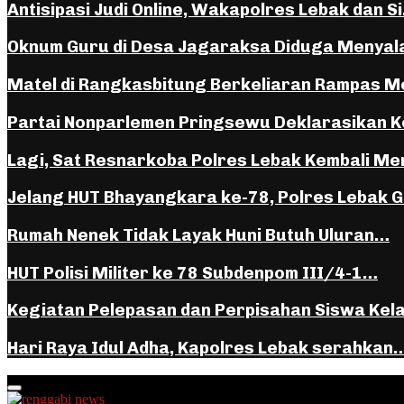
Antisipasi Judi Online, Wakapolres Lebak dan S
Oknum Guru di Desa Jagaraksa Diduga Menya
Matel di Rangkasbitung Berkeliaran Rampas 
Partai Nonparlemen Pringsewu Deklarasikan K
Lagi, Sat Resnarkoba Polres Lebak Kembali 
Jelang HUT Bhayangkara ke-78, Polres Lebak 
Rumah Nenek Tidak Layak Huni Butuh Uluran…
HUT Polisi Militer ke 78 Subdenpom III/4-1…
Kegiatan Pelepasan dan Perpisahan Siswa Kel
Hari Raya Idul Adha, Kapolres Lebak serahkan
Facebook
Instagram
Youtube
Whatsapp
Primary