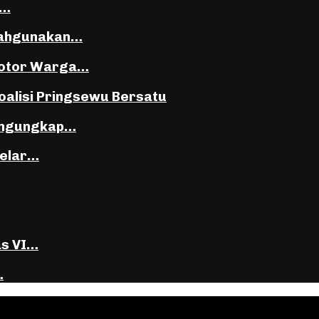
i…
lahgunakan…
Motor Warga…
oalisi Pringsewu Bersatu
Mengungkap…
Gelar…
as VI…
…